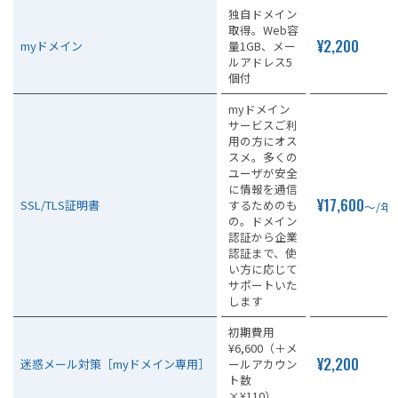
独自ドメイン
取得。Web容
¥2,200
myドメイン
量1GB、メー
ルアドレス5
個付
myドメイン
サービスご利
用の方にオス
スメ。多くの
ユーザが安全
に情報を通信
¥17,600
SSL/TLS証明書
するためのも
〜/年
の。ドメイン
認証から企業
認証まで、使
い方に応じて
サポートいた
します
初期費用
¥6,600（＋メ
¥2,200
迷惑メール対策［myドメイン専用］
ールアカウン
ト数
×¥110）