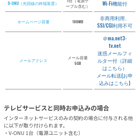
1台（電源ケ
Wi-Fi機能付
D-ONU（光回線の終端装置）
ーブル含む）
非商用利用、
ホームページ容量
100MB
SSI/CGI利用不可
＠ma.net3-
tv.net
迷惑メールフィ
メール容量
ルター付（詳細
メールアドレス
5GB
は
こちら
）
メール転送(
お申
込みはこちら
)
テレビサービスと同時お申込みの場合
インターネットサービスのみの契約の場合に付与される他
に以下が取り付けられます。
・V-ONU 1台（電源ユニット含む）