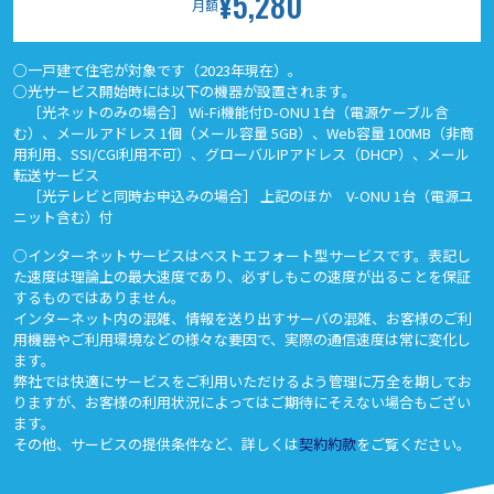
¥5,280
月額
○一戸建て住宅が対象です（2023年現在）。
○光サービス開始時には以下の機器が設置されます。
［光ネットのみの場合］ Wi-Fi機能付D-ONU 1台（電源ケーブル含
む）、メールアドレス 1個（メール容量 5GB）、Web容量 100MB（非商
用利用、SSI/CGI利用不可）、グローバルIPアドレス（DHCP）、メール
転送サービス
［光テレビと同時お申込みの場合］ 上記のほか V-ONU 1台（電源ユ
ニット含む）付
○インターネットサービスはベストエフォート型サービスです。表記し
た速度は理論上の最大速度であり、必ずしもこの速度が出ることを保証
するものではありません。
インターネット内の混雑、情報を送り出すサーバの混雑、お客様のご利
用機器やご利用環境などの様々な要因で、実際の通信速度は常に変化し
ます。
弊社では快適にサービスをご利用いただけるよう管理に万全を期してお
りますが、お客様の利用状況によってはご期待にそえない場合もござい
ます。
その他、サービスの提供条件など、詳しくは
契約約款
をご覧ください。