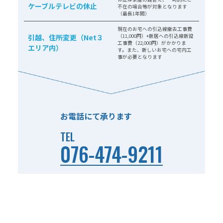
ケーブルテレビの休止
不在の場合等が対象となります
（最長1年間）
現在のお宅への引込線撤去工事費
引越、住所変更（Net３
（11,000円）+新居への引込線新設
工事費（22,000円）がかかりま
エリア内）
す。また、新しいお宅への宅内工
事が必要となります
お電話にて承ります
TEL
076-474-9211