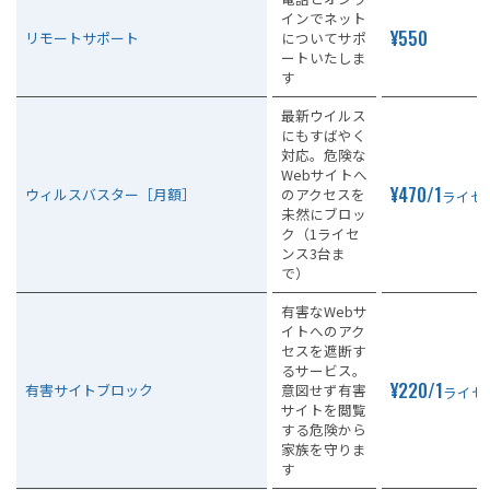
インでネット
¥550
リモートサポート
についてサポ
ートいたしま
す
最新ウイルス
にもすばやく
対応。危険な
Webサイトへ
¥470/1
ウィルスバスター［月額］
のアクセスを
ライセ
未然にブロッ
ク（1ライセ
ンス3台ま
で）
有害なWebサ
イトへのアク
セスを遮断す
るサービス。
¥220/1
有害サイトブロック
意図せず有害
ライセ
サイトを閲覧
する危険から
家族を守りま
す