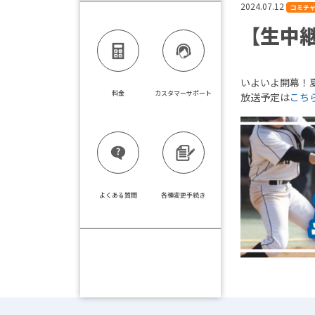
2024.07.12
コミチ
【生中
いよいよ開幕！
料金
カスタマーサポート
放送予定は
こち
よくある質問
各種変更手続き