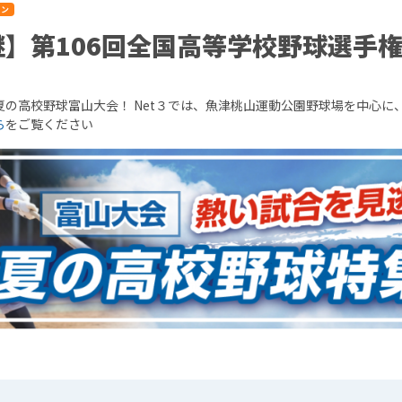
ャン
継】第106回全国高等学校野球選手
夏の高校野球富山大会！ Net３では、魚津桃山運動公園野球場を中心に
ら
をご覧ください