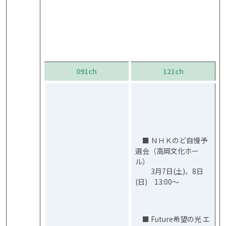
091ch
121ch
■ ＮＨＫのど自慢予
選会（高岡文化ホー
ル）
3月7日(土)、8日
(日) 13:00～
■ Future希望の光 エ