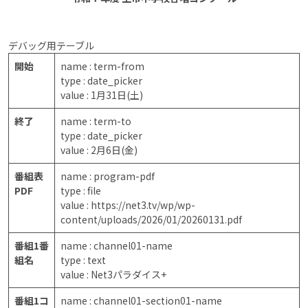
デバッグ用テーブル
開始
name : term-from
type : date_picker
value : 1月31日(土)
終了
name : term-to
type : date_picker
value : 2月6日(金)
番組表
name : program-pdf
PDF
type : file
value : https://net3.tv/wp/wp-
content/uploads/2026/01/20260131.pdf
番組1番
name : channel01-name
組名
type : text
value : Net3パラダイス+
番組1コ
name : channel01-section01-name