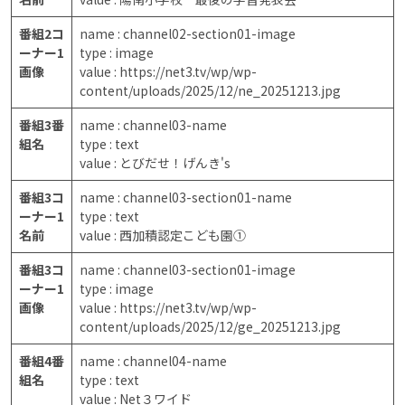
番組2コ
name : channel02-section01-image
ーナー1
type : image
画像
value : https://net3.tv/wp/wp-
content/uploads/2025/12/ne_20251213.jpg
番組3番
name : channel03-name
組名
type : text
value : とびだせ！げんき's
番組3コ
name : channel03-section01-name
ーナー1
type : text
名前
value : 西加積認定こども園①
番組3コ
name : channel03-section01-image
ーナー1
type : image
画像
value : https://net3.tv/wp/wp-
content/uploads/2025/12/ge_20251213.jpg
番組4番
name : channel04-name
組名
type : text
value : Net３ワイド