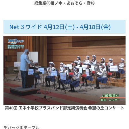
総集編③相ノ木・あおぞら・音杉
Net３ワイド 4月12日(土) - 4月18日(金)
第48回 田中小学校ブラスバンド部定期演奏会 希望の丘コンサート
デバッグ用テーブル