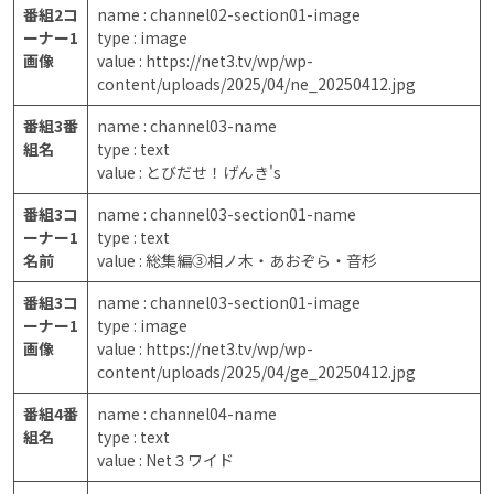
番組2コ
name : channel02-section01-image
ーナー1
type : image
画像
value : https://net3.tv/wp/wp-
content/uploads/2025/04/ne_20250412.jpg
番組3番
name : channel03-name
組名
type : text
value : とびだせ！げんき's
番組3コ
name : channel03-section01-name
ーナー1
type : text
名前
value : 総集編③相ノ木・あおぞら・音杉
番組3コ
name : channel03-section01-image
ーナー1
type : image
画像
value : https://net3.tv/wp/wp-
content/uploads/2025/04/ge_20250412.jpg
番組4番
name : channel04-name
組名
type : text
value : Net３ワイド