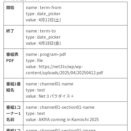
開始
name : term-from
type : date_picker
value : 4月12日(土)
終了
name : term-to
type : date_picker
value : 4月18日(金)
番組表
name : program-pdf
PDF
type : file
value : https://net3.tv/wp/wp-
content/uploads/2025/04/20250412.pdf
番組1番
name : channel01-name
組名
type : text
value : Net３パラダイス＋
番組1コ
name : channel01-section01-name
ーナー1
type : text
名前
value : AKIYA coming in Kamiichi 2025
番組1コ
name : channel01-section01-image