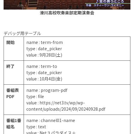
滑川高校吹奏楽部定期演奏会
デバッグ用テーブル
開始
name : term-from
type : date_picker
value : 9月28日(土)
終了
name : term-to
type : date_picker
value : 10月4日(金)
番組表
name : program-pdf
PDF
type : file
value : https://net3.tv/wp/wp-
content/uploads/2024/09/20240928.pdf
番組1番
name : channel01-name
組名
type : text
value : Net３パラダイス＋