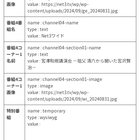
画像
value : https://net3.tv/wp/wp-
content/uploads/2024/09/ge_20240831.jpg
番組4番
name : channel04-name
組名
type : text
value : Net3ワイド
番組4コ
name : channel04-section01-name
ーナー1
type : text
名前
value : 宮澤和樹講演会 －祖父 清六から聞いた宮沢賢
治－
番組4コ
name : channel04-section01-image
ーナー1
type : image
画像
value : https://net3.tv/wp/wp-
content/uploads/2024/09/wi_20240831.jpg
特別番
name : temporary
組
type : wysiwyg
value :