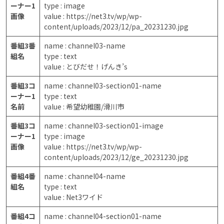
ーナー1
type : image
画像
value : https://net3.tv/wp/wp-
content/uploads/2023/12/pa_20231230.jpg
番組3番
name : channel03-name
組名
type : text
value : とびだせ！げんき’s
番組3コ
name : channel03-section01-name
ーナー1
type : text
名前
value : 希望幼稚園/滑川市
番組3コ
name : channel03-section01-image
ーナー1
type : image
画像
value : https://net3.tv/wp/wp-
content/uploads/2023/12/ge_20231230.jpg
番組4番
name : channel04-name
組名
type : text
value : Net3ワイド
番組4コ
name : channel04-section01-name