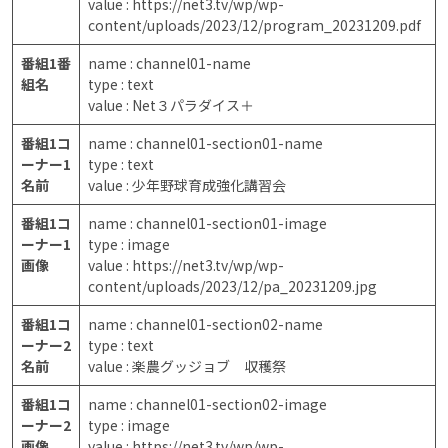
value : https://net3.tv/wp/wp-
content/uploads/2023/12/program_20231209.pdf
番組1番
name : channel01-name
組名
type : text
value : Net３パラダイス＋
番組1コ
name : channel01-section01-name
ーナー1
type : text
名前
value : 少年野球育成強化講習会
番組1コ
name : channel01-section01-image
ーナー1
type : image
画像
value : https://net3.tv/wp/wp-
content/uploads/2023/12/pa_20231209.jpg
番組1コ
name : channel01-section02-name
ーナー2
type : text
名前
value : 楽農グッジョブ 収穫祭
番組1コ
name : channel01-section02-image
ーナー2
type : image
画像
value : https://net3.tv/wp/wp-