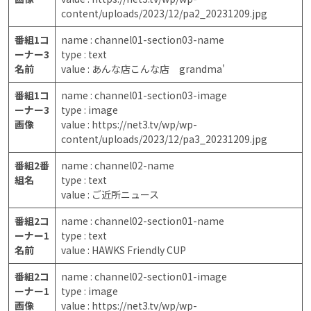
content/uploads/2023/12/pa2_20231209.jpg
番組1コ
name : channel01-section03-name
ーナー3
type : text
名前
value : あんな店こんな店 grandma'
番組1コ
name : channel01-section03-image
ーナー3
type : image
画像
value : https://net3.tv/wp/wp-
content/uploads/2023/12/pa3_20231209.jpg
番組2番
name : channel02-name
組名
type : text
value : ご近所ニュース
番組2コ
name : channel02-section01-name
ーナー1
type : text
名前
value : HAWKS Friendly CUP
番組2コ
name : channel02-section01-image
ーナー1
type : image
画像
value : https://net3.tv/wp/wp-