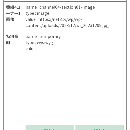
番組4コ
name : channel04-section01-image
ーナー1
type : image
画像
value : https://net3.tv/wp/wp-
content/uploads/2023/12/wi_20231209.jpg
特別番
name : temporary
組
type : wysiwyg
value :