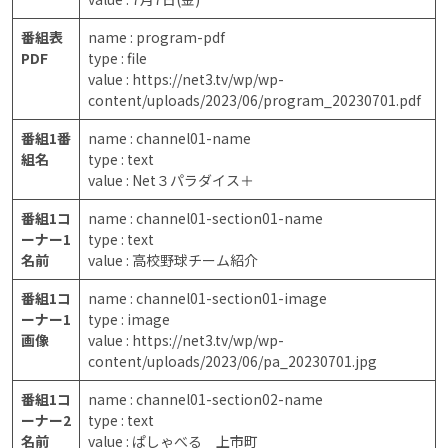
番組表
name : program-pdf
PDF
type : file
value : https://net3.tv/wp/wp-
content/uploads/2023/06/program_20230701.pdf
番組1番
name : channel01-name
組名
type : text
value : Net３パラダイス＋
番組1コ
name : channel01-section01-name
ーナー1
type : text
名前
value : 高校野球チーム紹介
番組1コ
name : channel01-section01-image
ーナー1
type : image
画像
value : https://net3.tv/wp/wp-
content/uploads/2023/06/pa_20230701.jpg
番組1コ
name : channel01-section02-name
ーナー2
type : text
名前
value : ぱしゃべる 上市町