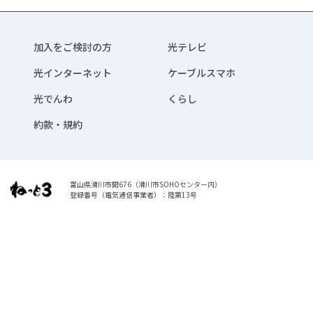
加入をご検討の方
光テレビ
光インターネット
ケーブルスマホ
光でんわ
くらし
約款・規約
富山県滑川市開676（滑川市SOHOセンター内）
登録番号（電気通信事業者）：陸第13号