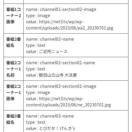
番組1コ
name : channel01-section02-image
ーナー2
type : image
画像
value : https://net3.tv/wp/wp-
content/uploads/2023/06/pa2_20230701.jpg
番組2番
name : channel02-name
組名
type : text
value : ご近所ニュース
番組2コ
name : channel02-section01-name
ーナー1
type : text
名前
value : 眼目山立山寺 大法要
番組2コ
name : channel02-section01-image
ーナー1
type : image
画像
value : https://net3.tv/wp/wp-
content/uploads/2023/06/ne_20230701.jpg
番組3番
name : channel03-name
組名
type : text
value : とびだせ！げんき’s