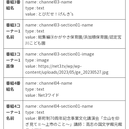
番組3番
name : channel03-name
組名
type : text
value : とびだせ！げんき’s
番組3コ
name : channel03-section01-name
ーナー1
type : text
名前
value : 総集編⑨かがやき保育園/浜加積保育園/認定宮
川こども園
番組3コ
name : channel03-section01-image
ーナー1
type : image
画像
value : https://net3.tv/wp/wp-
content/uploads/2023/05/ge_20230527.jpg
番組4番
name : channel04-name
組名
type : text
value : Net3ワイド
番組4コ
name : channel04-section01-name
ーナー1
type : text
名前
value : 新町制70周年記念事業文化講演会「立山を仰
ぎ見てⅡ～上市のこと～」講師：高志の国文学館元館