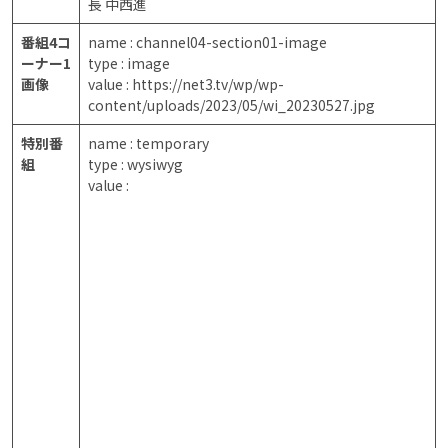
長 中西進
番組4コ
name : channel04-section01-image
ーナー1
type : image
画像
value : https://net3.tv/wp/wp-
content/uploads/2023/05/wi_20230527.jpg
特別番
name : temporary
組
type : wysiwyg
value :