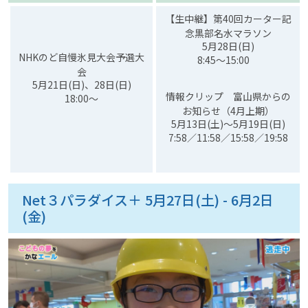
【生中継】第40回カーター記
念黒部名水マラソン
5月28日(日)
NHKのど自慢氷見大会予選大
8:45～15:00
会
5月21日(日)、28日(日)
情報クリップ 富山県からの
18:00～
お知らせ（4月上期）
5月13日(土)～5月19日(日)
7:58／11:58／15:58／19:58
Net３パラダイス＋ 5月27日(土) - 6月2日
(金)