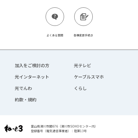
よくある質問
各種変更手続き
加入をご検討の方
光テレビ
光インターネット
ケーブルスマホ
光でんわ
くらし
約款・規約
富山県滑川市開676（滑川市SOHOセンター内）
登録番号（電気通信事業者）：陸第13号