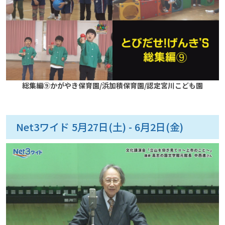
総集編⑨かがやき保育園/浜加積保育園/認定宮川こども園
Net3ワイド 5月27日(土) - 6月2日(金)