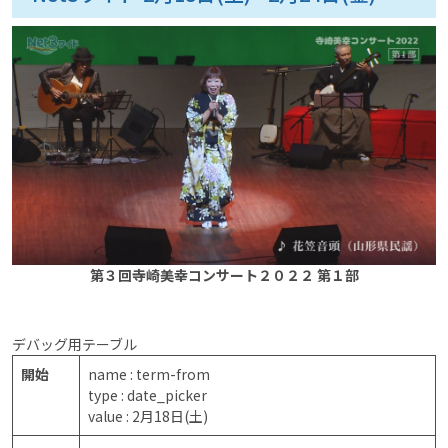
第３回寺崎美幸コンサート２０２２ 第１部
デバッグ用テーブル
開始
name : term-from
type : date_picker
value : 2月18日(土)