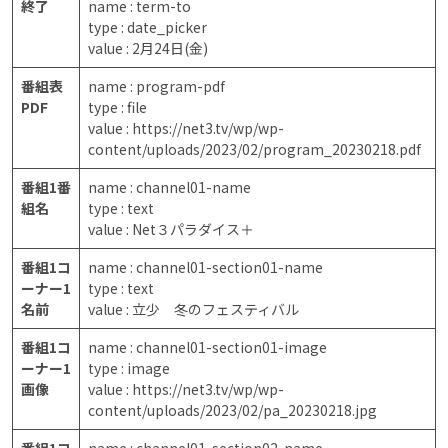
終了
name : term-to
type : date_picker
value : 2月24日(金)
番組表
name : program-pdf
PDF
type : file
value : https://net3.tv/wp/wp-
content/uploads/2023/02/program_20230218.pdf
番組1番
name : channel01-name
組名
type : text
value : Net３パラダイス＋
番組1コ
name : channel01-section01-name
ーナー1
type : text
名前
value : 立少 冬のフェスティバル
番組1コ
name : channel01-section01-image
ーナー1
type : image
画像
value : https://net3.tv/wp/wp-
content/uploads/2023/02/pa_20230218.jpg
番組1コ
name : channel01-section02-name