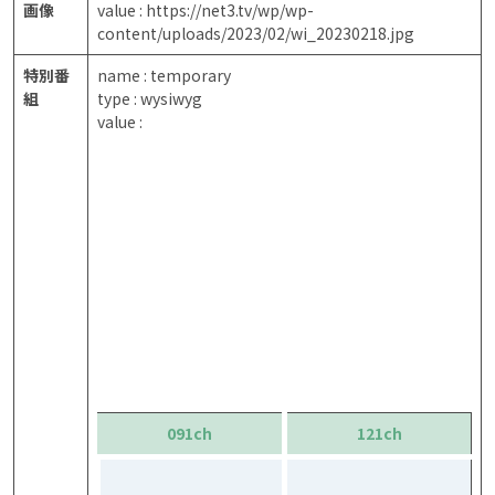
画像
value : https://net3.tv/wp/wp-
content/uploads/2023/02/wi_20230218.jpg
特別番
name : temporary
組
type : wysiwyg
value :
091ch
121ch