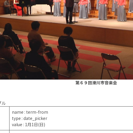
第６９回滑川市音楽会
ブル
name : term-from
type : date_picker
value : 1月1日(日)