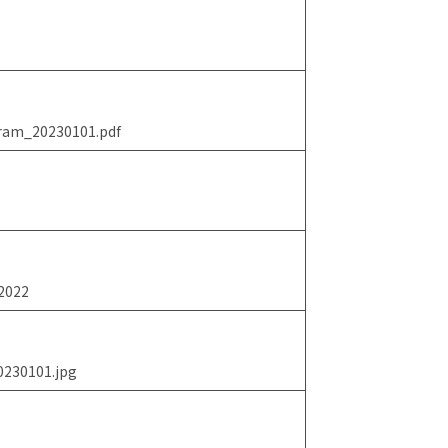
gram_20230101.pdf
022
0230101.jpg