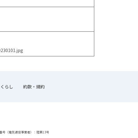
0230101.jpg
くらし
約款・規約
番号（電気通信事業者）：陸第13号