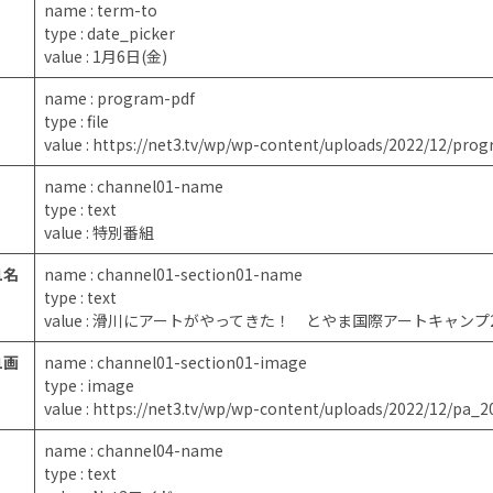
name : term-to
type : date_picker
value : 1月6日(金)
name : program-pdf
type : file
value : https://net3.tv/wp/wp-content/uploads/2022/12/pro
name : channel01-name
type : text
value : 特別番組
1名
name : channel01-section01-name
type : text
value : 滑川にアートがやってきた！ とやま国際アートキャンプ2
1画
name : channel01-section01-image
type : image
value : https://net3.tv/wp/wp-content/uploads/2022/12/pa_2
name : channel04-name
type : text