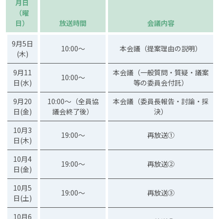
月日
（曜
日）
放送時間
会議内容
9月5日
10:00～
本会議（提案理由の説明）
(木)
9月11
本会議（一般質問・質疑・議案
10:00～
日(水)
等の委員会付託）
9月20
10:00～（全員協
本会議（委員長報告・討論・採
日(金)
議会終了後）
決）
10月3
19:00～
再放送①
日(木)
10月4
19:00～
再放送②
日(金)
10月5
19:00～
再放送③
日(土)
10月6