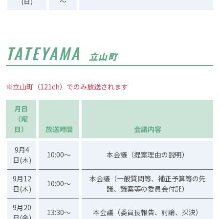
(日)
～
TATEYAMA
立山町
※立山町（121ch）でのみ放送されます
月日
（曜
日）
放送時間
会議内容
9月4
10:00～
本会議（提案理由の説明）
日(木)
9月12
本会議（一般質問等、補正予算等の先
10:00～
日(木)
議、議案等の委員会付託）
9月20
13:30～
本会議（委員長報告、討論、採決）
日(金)