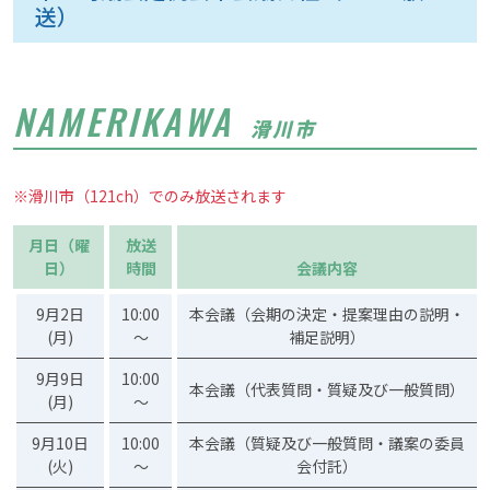
送）
NAMERIKAWA
滑川市
※滑川市（121ch）でのみ放送されます
月日（曜
放送
日）
時間
会議内容
9月2日
10:00
本会議（会期の決定・提案理由の説明・
(月)
～
補足説明）
9月9日
10:00
本会議（代表質問・質疑及び一般質問）
(月)
～
9月10日
10:00
本会議（質疑及び一般質問・議案の委員
(火)
～
会付託）