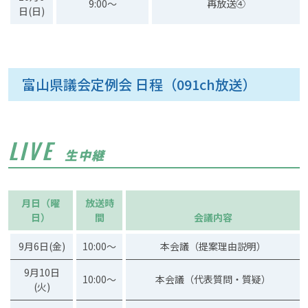
9:00～
再放送④
日(日)
富山県議会定例会 日程（091ch放送）
LIVE
生中継
月日（曜
放送時
日）
間
会議内容
9月6日(金)
10:00～
本会議（提案理由説明）
9月10日
10:00～
本会議（代表質問・質疑）
(火)