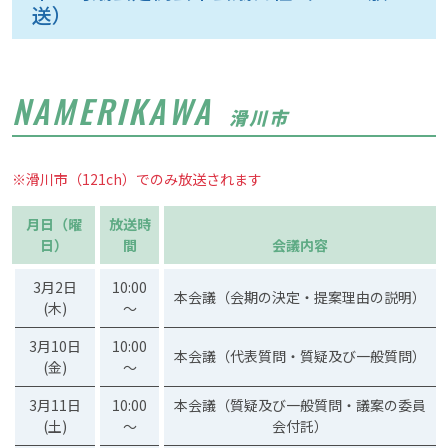
送）
NAMERIKAWA
滑川市
※滑川市（121ch）でのみ放送されます
月日（曜
放送時
日）
間
会議内容
3月2日
10:00
本会議（会期の決定・提案理由の説明）
(木)
～
3月10日
10:00
本会議（代表質問・質疑及び一般質問）
(金)
～
3月11日
10:00
本会議（質疑及び一般質問・議案の委員
(土)
～
会付託）