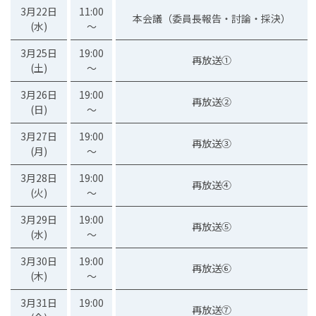
3月22日
11:00
本会議（委員長報告・討論・採決）
(水)
～
3月25日
19:00
再放送①
(土)
～
3月26日
19:00
再放送②
(日)
～
3月27日
19:00
再放送③
(月)
～
3月28日
19:00
再放送④
(火)
～
3月29日
19:00
再放送⑤
(水)
～
3月30日
19:00
再放送⑥
(木)
～
3月31日
19:00
再放送⑦