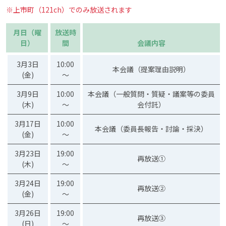
※上市町（121ch）でのみ放送されます
月日（曜
放送時
日）
間
会議内容
3月3日
10:00
本会議（提案理由説明）
(金)
～
3月9日
10:00
本会議（一般質問・質疑・議案等の委員
(木)
～
会付託）
3月17日
10:00
本会議（委員長報告・討論・採決）
(金)
～
3月23日
19:00
再放送①
(木)
～
3月24日
19:00
再放送②
(金)
～
3月26日
19:00
再放送③
(日)
～