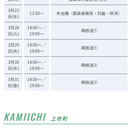
3月22
13:30～
本会議（委員長報告・討論・採決）
日(水)
3月28
14:00～ ／
再放送①
日(火)
19:00～
3月29
14:00～ ／
再放送①
日(水)
19:00～
3月30
14:00～ ／
再放送②
日(木)
19:00～
3月31
14:00～ ／
再放送②
日(金)
19:00～
KAMIICHI
上市町