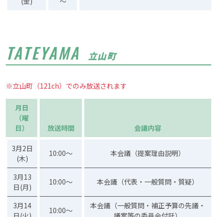
(金)
～
TATEYAMA
立山町
※立山町（121ch）でのみ放送されます
月日
（曜
日）
放送時間
会議内容
3月2日
10:00～
本会議（提案理由説明）
(木)
3月13
10:00～
本会議（代表・一般質問・質疑）
日(月)
3月14
本会議（一般質問・補正予算の先議・
10:00～
日(火)
議案等の委員会付託）