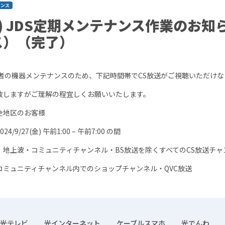
ナンス
(金) JDS定期メンテナンス作業のお知ら
ス）（完了）
業者の機器メンテナンスのため、下記時間帯でCS放送がご視聴いただけな
致しますがご理解の程宜しくお願いいたします。
全地区のお客様
/9/27(金) 午前1:00 – 午前7:00 の間
：地上波・コミュニティチャンネル・BS放送を除くすべてのCS放送チャ
チャンネル内でのショップチャンネル・QVC放送
光テレビ
光インターネット
ケーブルスマホ
光でんわ