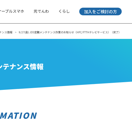
ケーブルスマホ
光でんわ
くらし
加入をご検討の方
ナンス情報
9/27(金) JDS定期メンテナンス作業のお知らせ（HFC/FTTHテレビサービス）（完了）
ンテナンス情報
MATION