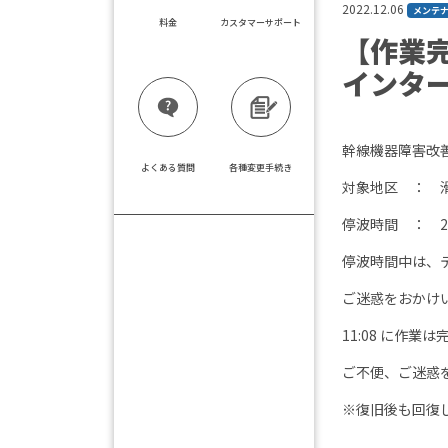
2022.12.06
メンテ
料金
カスタマーサポート
【作業
インター
幹線機器障害改
よくある質問
各種変更手続き
対象地区 ： 
停波時間 ： 2022/
停波時間中は、
ご迷惑をおかけ
11:08 に作業
ご不便、ご迷惑
※復旧後も回復し