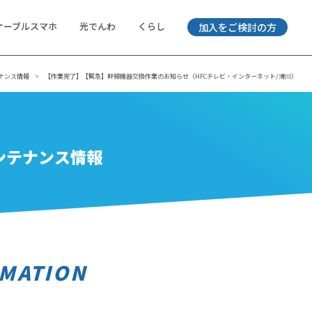
ケーブルスマホ
光でんわ
くらし
加入をご検討の方
ナンス情報
【作業完了】【緊急】幹線機器交換作業のお知らせ（HFCテレビ・インターネット/滑川）
ンテナンス情報
MATION