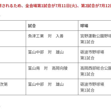
されるため、全会場第1試合が7月11日(火)、第2試合が7月1
)
試合
球場
魚津工業 対 入善
宮野運動公園野
第1試合
富山中部 対 雄山
砺波市野球場
第1試合
富山南 対 高岡向陵
高岡西部総合公
第1試合
次第
富山中部 対 雄山
砺波市野球場
第1試合
)