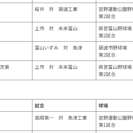
桜井 対 砺波工業
宮野運動公園野
第2試合
上市 対 未来富山
県営富山野球場
第2試合
富山いずみ 対 魚津
砺波市野球場
第2試合
次第
上市 対 未来富山
県営富山野球場
第2試合
)
試合
球場
高岡第一 対 魚津工業
宮野運動公園野
第1試合