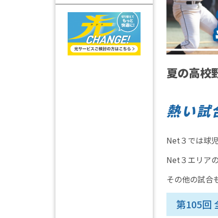
夏の高校野
熱い試
Net３では
Net３エリ
その他の試合
第105