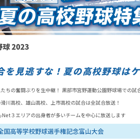
球 2023
合を見逃すな！夏の高校野球はケ
球児たちの奮闘ぶりを生中継！ 黒部市宮野運動公園野球場での試
アの滑川高校、雄山高校、上市高校の試合は全試合放送！
もNet３エリアの出身者が多いチームを中心に放送します
回 全国高等学校野球選手権記念富山大会