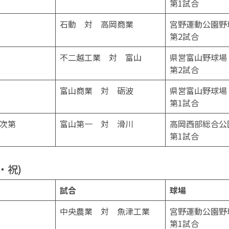
第1試合
石動 対 高岡商業
宮野運動公園野
第2試合
不二越工業 対 富山
県営富山野球場
第2試合
富山商業 対 砺波
県営富山野球場
第1試合
次第
富山第一 対 滑川
高岡西部総合公
第1試合
・祝)
試合
球場
中央農業 対 魚津工業
宮野運動公園野
第1試合