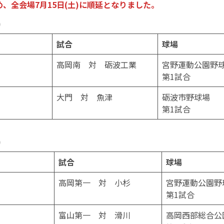
、全会場7月15日(土)に順延となりました。
)
試合
球場
高岡南 対 砺波工業
宮野運動公園野
第1試合
大門 対 魚津
砺波市野球場
第1試合
)
試合
球場
高岡第一 対 小杉
宮野運動公園野
第1試合
富山第一 対 滑川
高岡西部総合公