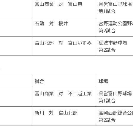
富山商業 対 富山東
県営富山野球場
第1試合
石動 対 桜井
宮野運動公園野
第2試合
富山北部 対 富山いずみ
砺波市野球場
第2試合
)
試合
球場
富山商業 対 不二越工業
県営富山野球場
第1試合
新川 対 富山北部
高岡西部総合公
第2試合