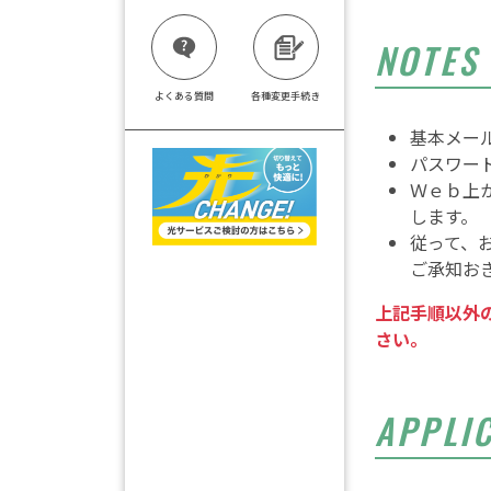
NOTES
よくある質問
各種変更手続き
基本メー
パスワー
Ｗｅｂ上
します。
従って、
ご承知お
上記手順以外
さい。
APPLI