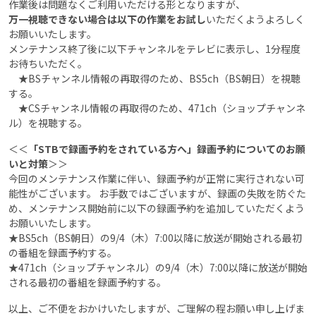
作業後は問題なくご利用いただける形となりますが、
万一視聴できない場合は以下の作業をお試し
いただくようよろしく
お願いいたします。
メンテナンス終了後に以下チャンネルをテレビに表示し、1分程度
お待ちいただく。
★BSチャンネル情報の再取得のため、BS5ch（BS朝日）を視聴
する。
★CSチャンネル情報の再取得のため、471ch（ショップチャンネ
ル）を視聴する。
＜＜
「STBで録画予約をされている方へ」録画予約についてのお願
いと対策
＞＞
今回のメンテナンス作業に伴い、録画予約が正常に実行されない可
能性がございます。 お手数ではございますが、録画の失敗を防ぐた
め、メンテナンス開始前に以下の録画予約を追加していただくよう
お願いいたします。
★BS5ch（BS朝日）の9/4（木）7:00以降に放送が開始される最初
の番組を録画予約する。
★471ch（ショップチャンネル）の9/4（木）7:00以降に放送が開始
される最初の番組を録画予約する。
以上、ご不便をおかけいたしますが、ご理解の程お願い申し上げま