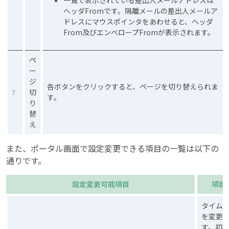
ヘッダFromです。隔離メールの差出人メールア
ドレスにマウスポインタをあわせると、ヘッダ
From及びエンベロープFromが表示されます。
ペ
ー
ジ
各ボタンをクリックすると、ページを切り替えられま
切
7
す。
り
替
え
また、ポータル画面で設定変更できる項目の一覧は以下の
通りです。
設定変更可能項目
項目
タイム
を変更
す。初