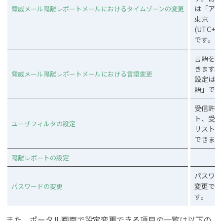
は「ア
脅威メール隔離レポートメールにおけるタイムゾーンの変更
東京
(UTC+0
です。
言語を
きます
脅威メール隔離レポートメールにおける言語変更
設定は
語」で
受信許
ト、受
ユーザフィルタの設定
リスト
できま
隔離レポートの設定
パスワ
変更で
パスワードの変更
す。
また、ポータル画面で設定変更できる項目の一覧は以下の